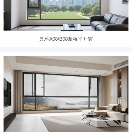
典雅A08/B08断桥平开窗